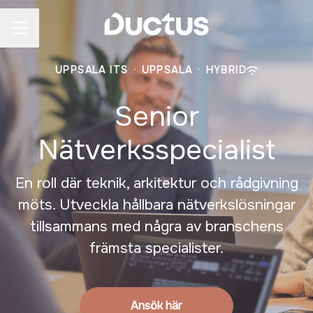
CAREER MENU
UPPSALA ITS
·
UPPSALA
·
HYBRID
Senior
Nätverksspecialist
En roll där teknik, arkitektur och rådgivning
möts. Utveckla hållbara nätverkslösningar
tillsammans med några av branschens
främsta specialister.
Ansök här