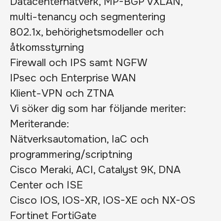
Datacenternätverk, MP-BGP VXLAN,
multi-tenancy och segmentering
802.1x, behörighetsmodeller och
åtkomsstyrning
Firewall och IPS samt NGFW
IPsec och Enterprise WAN
Klient-VPN och ZTNA
Vi söker dig som har följande meriter:
Meriterande:
Nätverksautomation, IaC och
programmering/scriptning
Cisco Meraki, ACI, Catalyst 9K, DNA
Center och ISE
Cisco IOS, IOS-XR, IOS-XE och NX-OS
Fortinet FortiGate