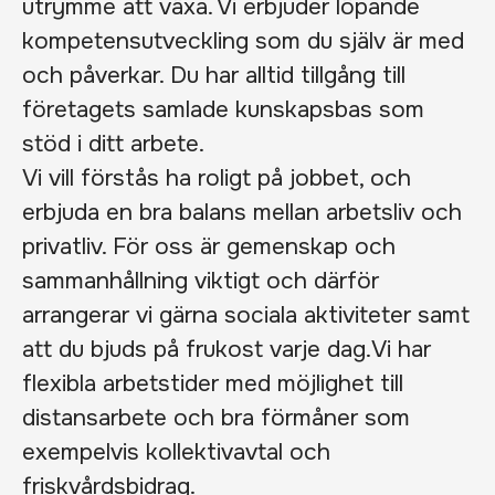
utrymme att växa. Vi erbjuder löpande
kompetensutveckling som du själv är med
och påverkar. Du har alltid tillgång till
företagets samlade kunskapsbas som
stöd i ditt arbete.
Vi vill förstås ha roligt på jobbet, och
erbjuda en bra balans mellan arbetsliv och
privatliv. För oss är gemenskap och
sammanhållning viktigt och därför
arrangerar vi gärna sociala aktiviteter samt
att du bjuds på frukost varje dag.
Vi har
flexibla arbetstider med m
ö
jlighet till
distansarbete och bra f
ö
rm
å
ner som
exempelvis kollektivavtal och
friskv
å
rdsbidrag.