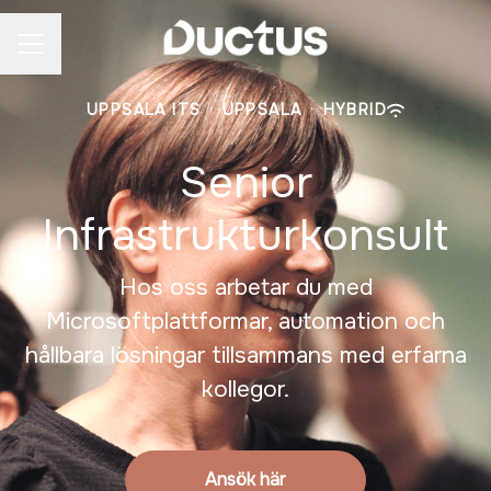
CAREER MENU
UPPSALA ITS
·
UPPSALA
·
HYBRID
Senior
Infrastrukturkonsult
Hos oss arbetar du med
Microsoftplattformar, automation och
hållbara lösningar tillsammans med erfarna
kollegor.
Ansök här